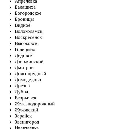
Апрелевка
Балашиха
Богородское
Броницы
Видное
Волоколамск
Воскресенск
Высоковск
Голицыно
Дедовск
Дзержинский
Дмитров
Долгопрудный
Домодедово
Дрезна
Дубна
Егорьевск
Железнодорожный
Жуковский
Зарайск
Звенигород
Ивантеевка