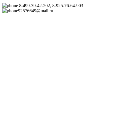
8-499-39-42-202, 8-925-76-64-903
92576649@mail.ru