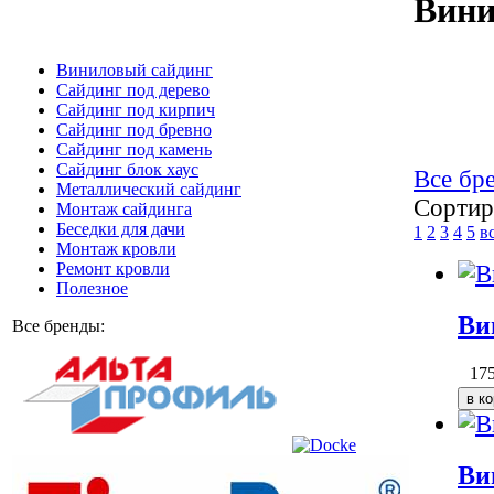
Вини
Виниловый сайдинг
Сайдинг под дерево
Сайдинг под кирпич
Сайдинг под бревно
Сайдинг под камень
Cайдинг блок хаус
Все бр
Металлический сайдинг
Сортир
Монтаж сайдинга
Беседки для дачи
1
2
3
4
5
в
Монтаж кровли
Ремонт кровли
Полезное
Ви
Все бренды:
17
Ви