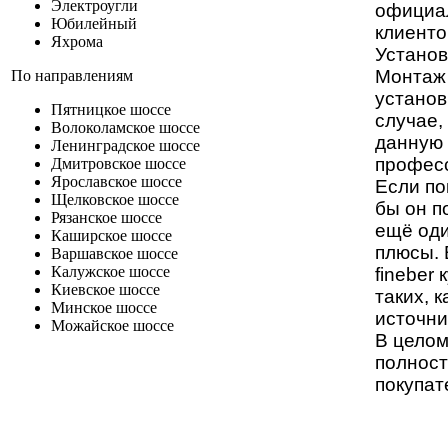
Электроугли
официал
Юбилейный
клиенто
Яхрома
Установ
Монтаж 
По направлениям
установ
Пятницкое шоссе
случае,
Волоколамское шоссе
данную 
Ленинградское шоссе
профес
Дмитровское шоссе
Ярославское шоссе
Если по
Щелковское шоссе
бы он п
Рязанское шоссе
ещё оди
Каширское шоссе
плюсы. 
Варшавское шоссе
Калужское шоссе
fineber
к
Киевское шоссе
таких, 
Минское шоссе
источни
Можайское шоссе
В целом
полност
покупат