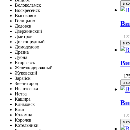
Волоколамск
Воскресенск
Высоковск
Голицыно
Ви
Дедовск
Дзержинский
17
Дмитров
Долгопрудный
Домодедово
Дрезна
Дубна
Ви
Егорьевск
Железнодорожный
Жуковский
17
Зарайск
Звенигород
Ивантеевка
Истра
Кашира
Ви
Климовск
Клин
Коломна
17
Королев
Котельники