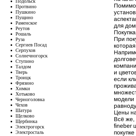
Подольск
Помимо 
Протвино
установ
Пушкино
Пущино
аспекта
Раменское
для дом
Реутов
Покупка
Рошаль
При пок
Руза
Сергиев Посад
которая
Серпухов
Наприм
Солнечногорск
долгове
Ступино
компани
Талдом
и цвето
Тверь
Троицк
если кл
Фрязино
прожива
Химки
множест
Хотьково
модели 
Черноголовка
Чехов
равнод
Шатура
Цены на
Щелково
Всё же,
Щербинка
fineber
Электрогорск
покупке
Электросталь