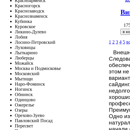
Красноармейск
Красногорск
Ви
Краснозаводск
Краснознаменск
Кубинка
17
Куровское
Ликино-Дулево
Лобня
1
2
3
4
5
в
Лосино-Петровский
Луховицы
Внешние
Лыткарино
Люберцы
Следова
Можайск
обеспеч
Москва и Подмосковье
этом не
Московский
вариант
Мытищи
сайдинг
Наро-Фоминск
Ногинск
недолго
Обнинск
хороших
Одинцово
професс
Ожерелье
Преиму
Озеры
Орехово-Зуево
Одно из
Павловский Посад
натурал
Пересвет
начали 