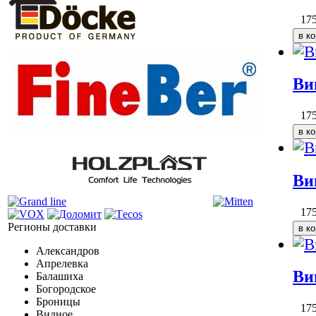
17
Ви
17
Ви
17
Регионы доставки
Александров
Апрелевка
Ви
Балашиха
Богородское
Броницы
17
Видное