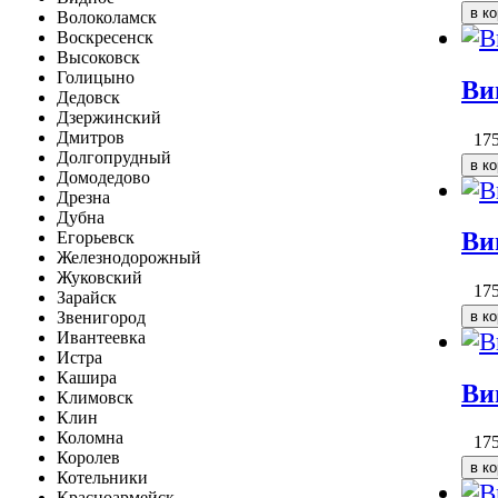
Волоколамск
Воскресенск
Высоковск
Голицыно
Ви
Дедовск
Дзержинский
Дмитров
17
Долгопрудный
Домодедово
Дрезна
Дубна
Ви
Егорьевск
Железнодорожный
Жуковский
17
Зарайск
Звенигород
Ивантеевка
Истра
Кашира
Ви
Климовск
Клин
Коломна
17
Королев
Котельники
Красноармейск