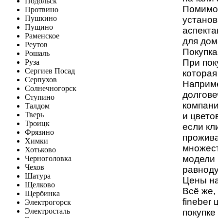
Подольск
Помимо 
Протвино
Пушкино
установ
Пущино
аспекта
Раменское
для дом
Реутов
Покупка
Рошаль
При пок
Руза
Сергиев Посад
которая
Серпухов
Наприм
Солнечногорск
долгове
Ступино
компани
Талдом
Тверь
и цвето
Троицк
если кл
Фрязино
прожива
Химки
множест
Хотьково
модели 
Черноголовка
Чехов
равнод
Шатура
Цены на
Щелково
Всё же,
Щербинка
fineber
Электрогорск
Электросталь
покупке