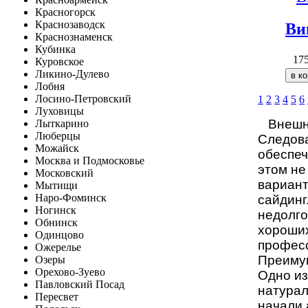
Красногорск
Краснозаводск
Ви
Краснознаменск
Кубинка
17
Куровское
Ликино-Дулево
Лобня
Лосино-Петровский
1
2
3
4
5
6
Луховицы
Внешние
Лыткарино
Люберцы
Следова
Можайск
обеспеч
Москва и Подмосковье
этом не
Московский
вариант
Мытищи
Наро-Фоминск
сайдинг
Ногинск
недолго
Обнинск
хороших
Одинцово
професс
Ожерелье
Преиму
Озеры
Орехово-Зуево
Одно из
Павловский Посад
натурал
Пересвет
начали 