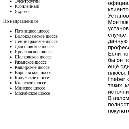
Электроугли
официал
Юбилейный
клиенто
Яхрома
Установ
По направлениям
Монтаж 
установ
Пятницкое шоссе
случае,
Волоколамское шоссе
данную 
Ленинградское шоссе
Дмитровское шоссе
профес
Ярославское шоссе
Если по
Щелковское шоссе
бы он п
Рязанское шоссе
ещё оди
Каширское шоссе
плюсы. 
Варшавское шоссе
Калужское шоссе
fineber
к
Киевское шоссе
таких, 
Минское шоссе
источни
Можайское шоссе
В целом
полност
покупат