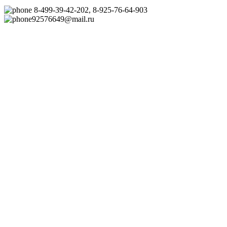
8-499-39-42-202, 8-925-76-64-903
92576649@mail.ru