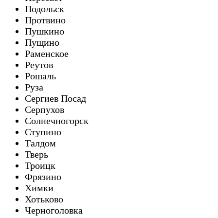
Подольск
Протвино
Пушкино
Пущино
Раменское
Реутов
Рошаль
Руза
Сергиев Посад
Серпухов
Солнечногорск
Ступино
Талдом
Тверь
Троицк
Фрязино
Химки
Хотьково
Черноголовка