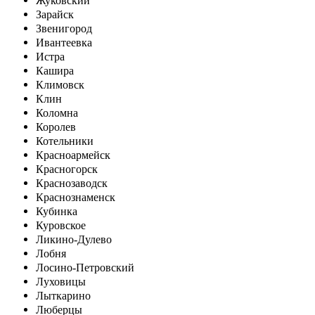
Жуковский
Зарайск
Звенигород
Ивантеевка
Истра
Кашира
Климовск
Клин
Коломна
Королев
Котельники
Красноармейск
Красногорск
Краснозаводск
Краснознаменск
Кубинка
Куровское
Ликино-Дулево
Лобня
Лосино-Петровский
Луховицы
Лыткарино
Люберцы