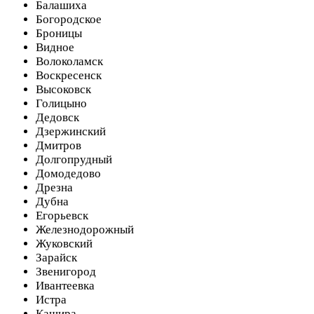
Балашиха
Богородское
Броницы
Видное
Волоколамск
Воскресенск
Высоковск
Голицыно
Дедовск
Дзержинский
Дмитров
Долгопрудный
Домодедово
Дрезна
Дубна
Егорьевск
Железнодорожный
Жуковский
Зарайск
Звенигород
Ивантеевка
Истра
Кашира