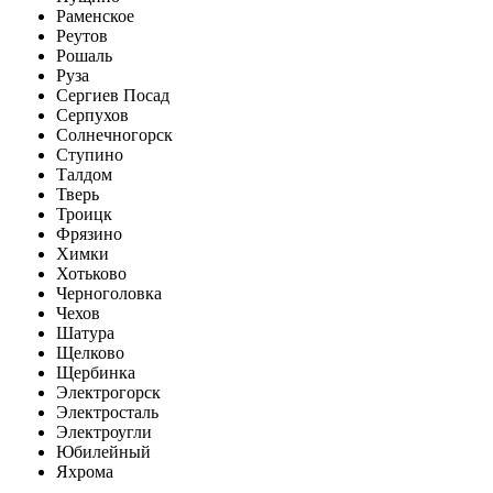
Раменское
Реутов
Рошаль
Руза
Сергиев Посад
Серпухов
Солнечногорск
Ступино
Талдом
Тверь
Троицк
Фрязино
Химки
Хотьково
Черноголовка
Чехов
Шатура
Щелково
Щербинка
Электрогорск
Электросталь
Электроугли
Юбилейный
Яхрома