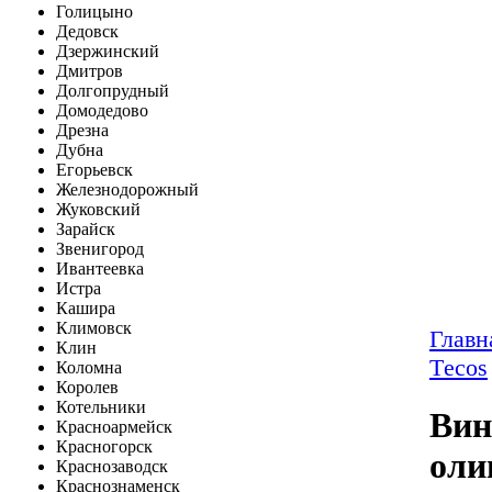
Голицыно
Дедовск
Дзержинский
Дмитров
Долгопрудный
Домодедово
Дрезна
Дубна
Егорьевск
Железнодорожный
Жуковский
Зарайск
Звенигород
Ивантеевка
Истра
Кашира
Климовск
Главн
Клин
Тecos
Коломна
Королев
Котельники
Вин
Красноармейск
Красногорск
оли
Краснозаводск
Краснознаменск