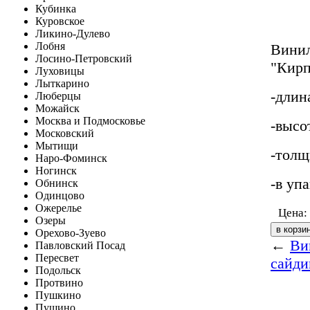
Кубинка
Куровское
Ликино-Дулево
Лобня
Винил
Лосино-Петровский
"Кирп
Луховицы
Лыткарино
-длин
Люберцы
Можайск
Москва и Подмосковье
-высо
Московский
Мытищи
-толщ
Наро-Фоминск
Ногинск
-в уп
Обнинск
Одинцово
Ожерелье
Цена:
Озеры
Орехово-Зуево
←
Ви
Павловский Посад
Пересвет
сайди
Подольск
Протвино
Пушкино
Пущино