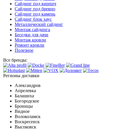
Сайдинг под кирпич
Сайдинг под бревно
Сайдинг под камень
Cайдинг блок хаус
Металлический сайдинг
Монтаж сайдинга
Беседки для дачи
Монтаж кровли
Ремонт кровли
Полезное
Все бренды:
Регионы доставки
Александров
Апрелевка
Балашиха
Богородское
Броницы
Видное
Волоколамск
Воскресенск
Высоковск