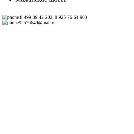
8-499-39-42-202, 8-925-76-64-903
92576649@mail.ru