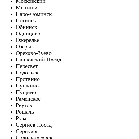
Московский
Мытищи
Наро-Фоминск
Ногинск
Обнинск
Одинцово
Ожерелье
Озеры
Орехово-Зуево
Павловский Посад
Пересвет
Подольск
Протвино
Пушкино
Пущино
Раменское
Реутов
Рошаль
Руза
Сергиев Посад
Серпухов
Солнечногорск