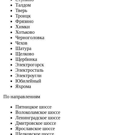
Талдом
Тверь
Троицк
Фрязино
Химки
Хотьково
Черноголовка
Чехов
Шатура
Щелково
Щербинка
Электрогорск
Электросталь
Электроугли
Юбилейный
Яхрома
По направлениям
Пятницкое шоссе
Волоколамское шоссе
Ленинградское шоссе
Дмитровское шоссе
Ярославское шоссе
Щелковское шоссе