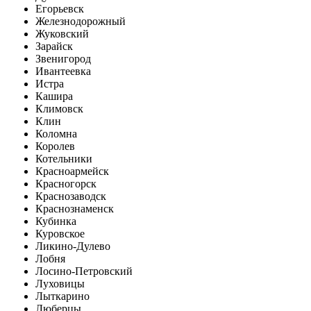
Егорьевск
Железнодорожный
Жуковский
Зарайск
Звенигород
Ивантеевка
Истра
Кашира
Климовск
Клин
Коломна
Королев
Котельники
Красноармейск
Красногорск
Краснозаводск
Краснознаменск
Кубинка
Куровское
Ликино-Дулево
Лобня
Лосино-Петровский
Луховицы
Лыткарино
Люберцы