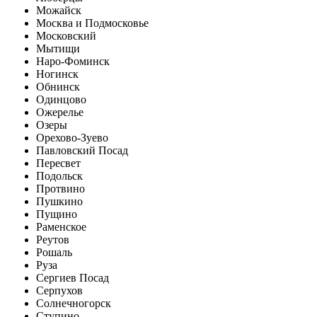
Можайск
Москва и Подмосковье
Московский
Мытищи
Наро-Фоминск
Ногинск
Обнинск
Одинцово
Ожерелье
Озеры
Орехово-Зуево
Павловский Посад
Пересвет
Подольск
Протвино
Пушкино
Пущино
Раменское
Реутов
Рошаль
Руза
Сергиев Посад
Серпухов
Солнечногорск
Ступино