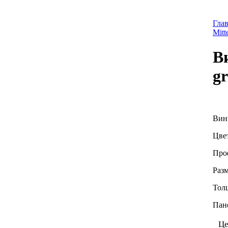
Гла
Mitt
В
gr
Вини
Цвет
Про
Разм
Тол
Пане
Це