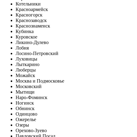
Котельники
Красноармейск
Красногорск
Краснозаводск
Краснознаменск
Кубинка
Куровское
Ликино-Дулево
Лобня
Лосино-Петровский
Луховицы
Лыткарино
Люберцы
Можайск
Москва и Подмосковье
Московский
Мытищи
Наро-Фоминск
Ногинск
Обнинск
Одинцово
Ожерелье
Озеры
Орехово-Зуево
Павловский Посад