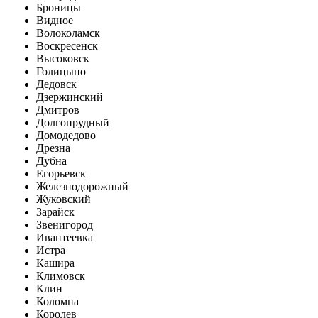
Броницы
Видное
Волоколамск
Воскресенск
Высоковск
Голицыно
Дедовск
Дзержинский
Дмитров
Долгопрудный
Домодедово
Дрезна
Дубна
Егорьевск
Железнодорожный
Жуковский
Зарайск
Звенигород
Ивантеевка
Истра
Кашира
Климовск
Клин
Коломна
Королев