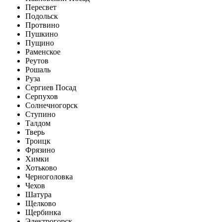
Пересвет
Подольск
Протвино
Пушкино
Пущино
Раменское
Реутов
Рошаль
Руза
Сергиев Посад
Серпухов
Солнечногорск
Ступино
Талдом
Тверь
Троицк
Фрязино
Химки
Хотьково
Черноголовка
Чехов
Шатура
Щелково
Щербинка
Электрогорск