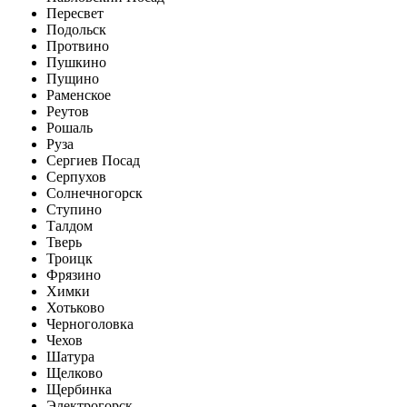
Пересвет
Подольск
Протвино
Пушкино
Пущино
Раменское
Реутов
Рошаль
Руза
Сергиев Посад
Серпухов
Солнечногорск
Ступино
Талдом
Тверь
Троицк
Фрязино
Химки
Хотьково
Черноголовка
Чехов
Шатура
Щелково
Щербинка
Электрогорск