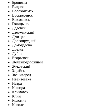
Броницы
Видное
Волоколамск
Воскресенск
Высоковск
Голицыно
Дедовск
Дзержинский
Дмитров
Долгопрудный
Домодедово
Дрезна
Дубна
Егорьевск
Железнодорожный
Жуковский
Зарайск
Звенигород
Ивантеевка
Истра
Кашира
Климовск
Клин
Коломна
Королев