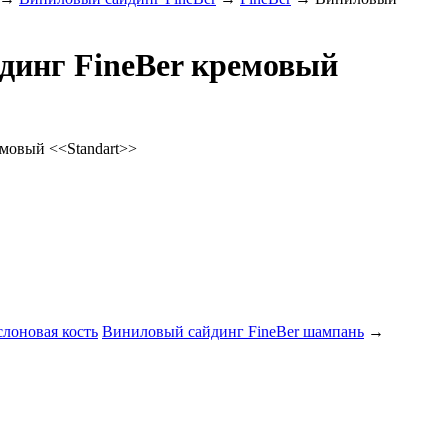
динг FineBer кремовый
ремовый
<<Standart>>
лоновая кость
Виниловый сайдинг FineBer шампань
→