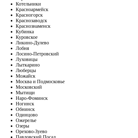
Котельники
Красноармейск
Красногорск
Краснозаводск
Краснознаменск
Кубинка
Куровское
Ликино-Дулево
Лобня
Лосино-Петровский
Луховицы
Лыткарино
Люберцы
Можайск
Москва и Подмосковье
Московский
Мытищи
Наро-Фоминск
Ногинск
Обнинск
Одинцово
Ожерелье
Озеры
Орехово-Зуево
Павловский Посад