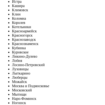
Истра
Кашира
Климовск
Клин
Коломна
Королев
Котельники
Красноармейск
Красногорск
Краснозаводск
Краснознаменск
Кубинка
Куровское
Ликино-Дулево
Лобня
Лосино-Петровский
Луховицы
Лыткарино
Люберцы
Можайск
Москва и Подмосковье
Московский
Мытищи
Наро-Фоминск
Ногинск