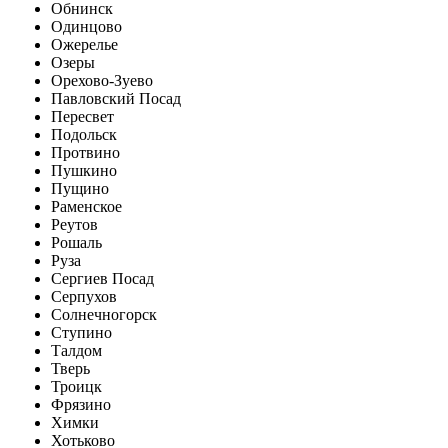
Обнинск
Одинцово
Ожерелье
Озеры
Орехово-Зуево
Павловский Посад
Пересвет
Подольск
Протвино
Пушкино
Пущино
Раменское
Реутов
Рошаль
Руза
Сергиев Посад
Серпухов
Солнечногорск
Ступино
Талдом
Тверь
Троицк
Фрязино
Химки
Хотьково