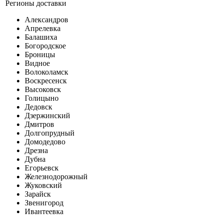
Регионы доставки
Александров
Апрелевка
Балашиха
Богородское
Броницы
Видное
Волоколамск
Воскресенск
Высоковск
Голицыно
Дедовск
Дзержинский
Дмитров
Долгопрудный
Домодедово
Дрезна
Дубна
Егорьевск
Железнодорожный
Жуковский
Зарайск
Звенигород
Ивантеевка