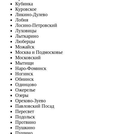
Кубинка
Куровское
Ликино-Дулево
Лобня
Лосино-Петровский
Луховицы
Лыткарино
Люберцы
Можайск
Москва и Подмосковье
Московский
Мытищи
Наро-Фоминск
Ногинск
Обнинск
Одинцово
Ожерелье
Озеры
Орехово-Зуево
Павловский Посад
Пересвет
Подольск
Протвино
Пушкино
Пущино