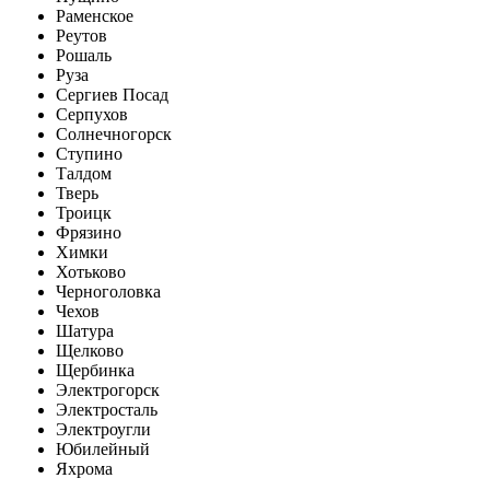
Раменское
Реутов
Рошаль
Руза
Сергиев Посад
Серпухов
Солнечногорск
Ступино
Талдом
Тверь
Троицк
Фрязино
Химки
Хотьково
Черноголовка
Чехов
Шатура
Щелково
Щербинка
Электрогорск
Электросталь
Электроугли
Юбилейный
Яхрома