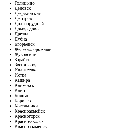
Голицыно
Дедовск
Дзержинский
Дмитров
Долгопрудный
Домодедово
Дрезна
Дубна
Егорьевск
Железнодорожный
Жуковский
Зарайск
Звенигород
Ивантеевка
Истра
Кашира
Климовск
Клин
Коломна
Королев
Котельники
Красноармейск
Красногорск
Краснозаводск
Краснознаменск