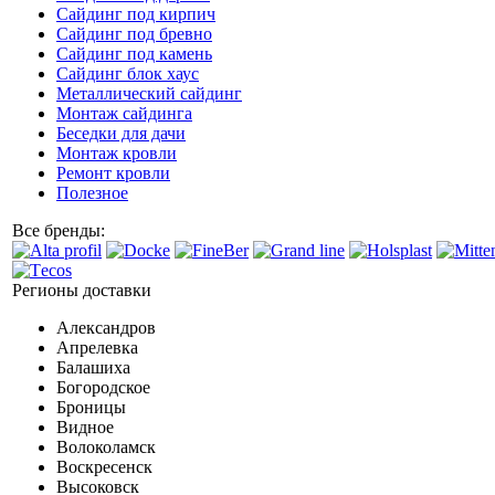
Сайдинг под кирпич
Сайдинг под бревно
Сайдинг под камень
Cайдинг блок хаус
Металлический сайдинг
Монтаж сайдинга
Беседки для дачи
Монтаж кровли
Ремонт кровли
Полезное
Все бренды:
Регионы доставки
Александров
Апрелевка
Балашиха
Богородское
Броницы
Видное
Волоколамск
Воскресенск
Высоковск