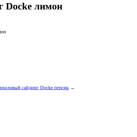
г Docke лимон
мон
иниловый сайдинг Docke персик
→