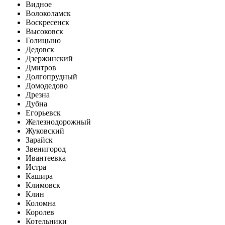
Видное
Волоколамск
Воскресенск
Высоковск
Голицыно
Дедовск
Дзержинский
Дмитров
Долгопрудный
Домодедово
Дрезна
Дубна
Егорьевск
Железнодорожный
Жуковский
Зарайск
Звенигород
Ивантеевка
Истра
Кашира
Климовск
Клин
Коломна
Королев
Котельники