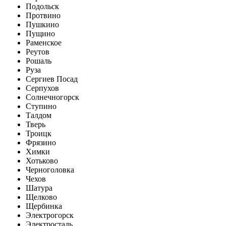
Подольск
Протвино
Пушкино
Пущино
Раменское
Реутов
Рошаль
Руза
Сергиев Посад
Серпухов
Солнечногорск
Ступино
Талдом
Тверь
Троицк
Фрязино
Химки
Хотьково
Черноголовка
Чехов
Шатура
Щелково
Щербинка
Электрогорск
Электросталь