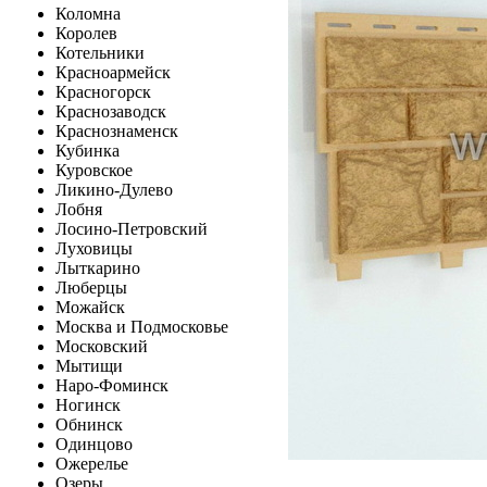
Коломна
Королев
Котельники
Красноармейск
Красногорск
Краснозаводск
Краснознаменск
Кубинка
Куровское
Ликино-Дулево
Лобня
Лосино-Петровский
Луховицы
Лыткарино
Люберцы
Можайск
Москва и Подмосковье
Московский
Мытищи
Наро-Фоминск
Ногинск
Обнинск
Одинцово
Ожерелье
Озеры