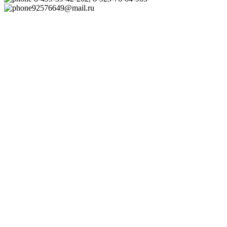
92576649@mail.ru