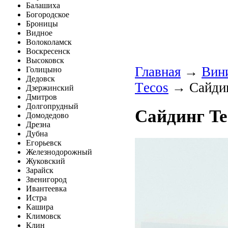
Балашиха
Богородское
Броницы
Видное
Волоколамск
Воскресенск
Высоковск
Главная
→
Вин
Голицыно
Дедовск
Тecos
→ Сайдин
Дзержинский
Дмитров
Долгопрудный
Сайдинг Te
Домодедово
Дрезна
Дубна
Егорьевск
Железнодорожный
Жуковский
Зарайск
Звенигород
Ивантеевка
Истра
Кашира
Климовск
Клин