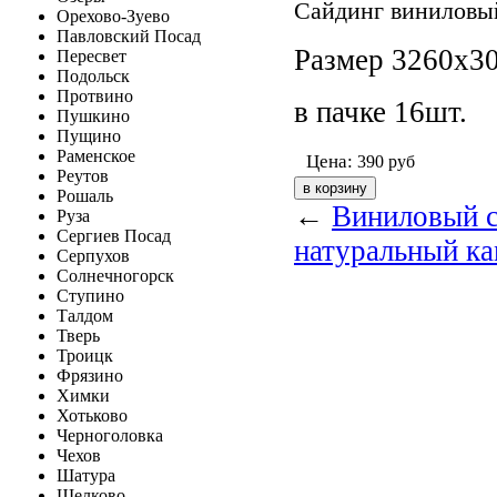
Сайдинг виниловы
Орехово-Зуево
Павловский Посад
Размер 3260х30
Пересвет
Подольск
Протвино
в пачке 16шт.
Пушкино
Пущино
Раменское
Цена:
390
руб
Реутов
Рошаль
←
Виниловый с
Руза
Сергиев Посад
натуральный ка
Серпухов
Солнечногорск
Ступино
Талдом
Тверь
Троицк
Фрязино
Химки
Хотьково
Черноголовка
Чехов
Шатура
Щелково