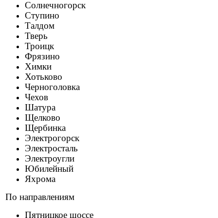
Солнечногорск
Ступино
Талдом
Тверь
Троицк
Фрязино
Химки
Хотьково
Черноголовка
Чехов
Шатура
Щелково
Щербинка
Электрогорск
Электросталь
Электроугли
Юбилейный
Яхрома
По направлениям
Пятницкое шоссе