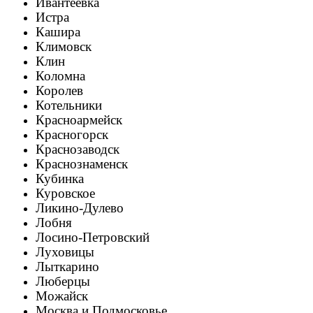
Ивантеевка
Истра
Кашира
Климовск
Клин
Коломна
Королев
Котельники
Красноармейск
Красногорск
Краснозаводск
Краснознаменск
Кубинка
Куровское
Ликино-Дулево
Лобня
Лосино-Петровский
Луховицы
Лыткарино
Люберцы
Можайск
Москва и Подмосковье