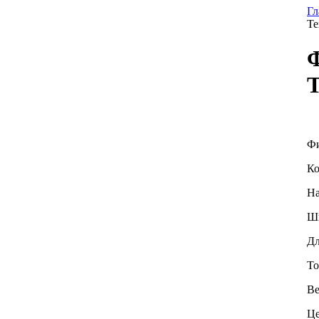
Гл
Те
Ф
Т
Фи
Ко
На
Ши
Дл
То
Ве
Це