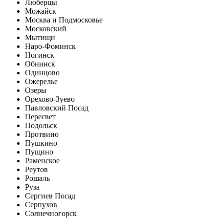
Люберцы
Можайск
Москва и Подмосковье
Московский
Мытищи
Наро-Фоминск
Ногинск
Обнинск
Одинцово
Ожерелье
Озеры
Орехово-Зуево
Павловский Посад
Пересвет
Подольск
Протвино
Пушкино
Пущино
Раменское
Реутов
Рошаль
Руза
Сергиев Посад
Серпухов
Солнечногорск