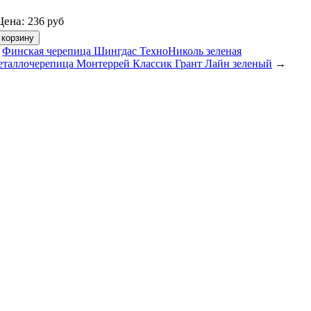
Цена:
236
руб
←
Финская черепица Шингдас ТехноНиколь зеленая
таллочерепица Монтеррей Классик Грант Лайн зеленый
→