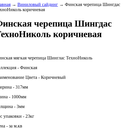
авная
→
Виниловый сайдинг
→ Финская черепица Шингдас
хноНиколь коричневая
инская черепица Шингдас
ехноНиколь коричневая
нская мягкая черепица Шинглас ТехноНиколь
ллекция - Финская
именование Цвета - Коричневый
рина - 317мм
ина - 1000мм
лщина - 3мм
с упаковки - 23кг
на - за м.кв