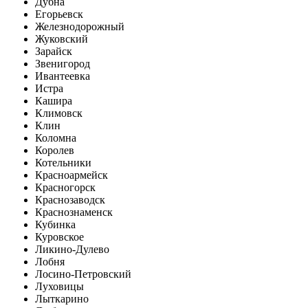
Дубна
Егорьевск
Железнодорожный
Жуковский
Зарайск
Звенигород
Ивантеевка
Истра
Кашира
Климовск
Клин
Коломна
Королев
Котельники
Красноармейск
Красногорск
Краснозаводск
Краснознаменск
Кубинка
Куровское
Ликино-Дулево
Лобня
Лосино-Петровский
Луховицы
Лыткарино