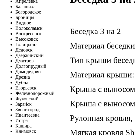
Апрелевка
Балашиха
Богородское
Броницы
Видное
Волоколамск
Беседка 3 на 2
Воскресенск
Высоковск
Материал беседки
Голицыно
Дедовск
Дзержинский
Тип крыши беседк
Дмитров
Долгопрудный
Домодедово
Материал крыши:
Дрезна
Дубна
Крыша с выносом
Егорьевск
Железнодорожный
Жуковский
Крыша с выносом
Зарайск
Звенигород
Ивантеевка
Рулонная кровля,
Истра
Кашира
Мягкая кровля Shi
Климовск