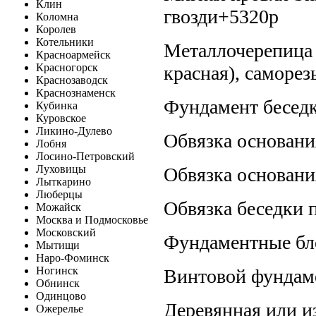
Клин
гвозди+5320р
Коломна
Королев
Котельники
Металлочерепица 
Красноармейск
Красногорск
красная), саморе
Краснозаводск
Краснознаменск
Фундамент беседк
Кубинка
Куровское
Ликино-Дулево
Обвязка основани
Лобня
Лосино-Петровский
Луховицы
Обвязка основани
Лыткарино
Люберцы
Обвязка беседки 
Можайск
Москва и Подмосковье
Московский
Фундаментные бло
Мытищи
Наро-Фоминск
Ногинск
Винтовой фундаме
Обнинск
Одинцово
Деревянная или из
Ожерелье