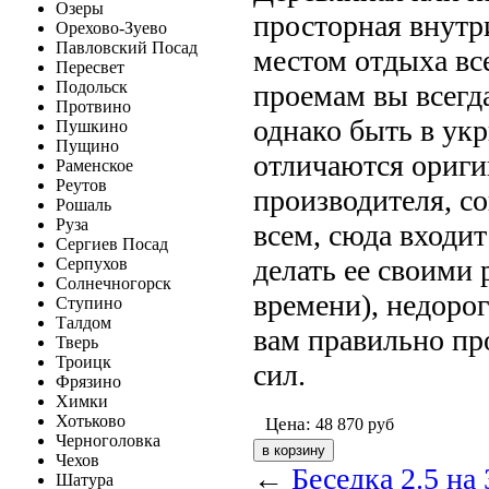
Озеры
просторная внутр
Орехово-Зуево
Павловский Посад
местом отдыха вс
Пересвет
Подольск
проемам вы всегда
Протвино
однако быть в ук
Пушкино
Пущино
отличаются ориги
Раменское
Реутов
производителя, с
Рошаль
Руза
всем, сюда входит
Сергиев Посад
делать ее своими 
Серпухов
Солнечногорск
времени), недоро
Ступино
Талдом
вам правильно про
Тверь
Троицк
сил.
Фрязино
Химки
Хотьково
Цена:
48 870
руб
Черноголовка
Чехов
←
Беседка 2.5 на 
Шатура