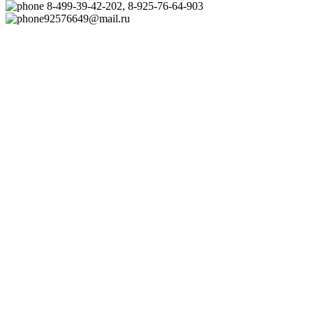
8-499-39-42-202, 8-925-76-64-903
92576649@mail.ru